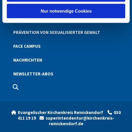
h
STARTSEITE
l
Nur notwendige Cookies
STELLEN
PRÄVENTION VON SEXUALISIERTER GEWALT
FACE CAMPUS
NACHRICHTEN
NEWSLETTER-ABOS
Evangelischer Kirchenkreis Reinickendorf
030


411 19 19
superintendentur@kirchenkreis-

reinickendorf.de