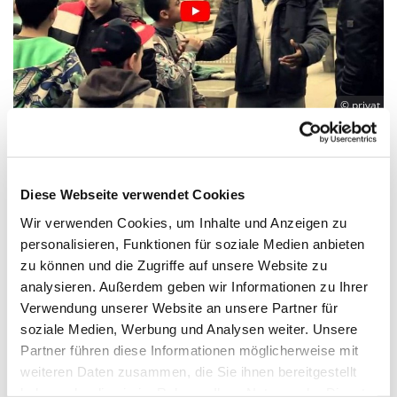
© privat
"Stimme Berlins" - ein Rap in
Reinickendorf
Diese Webseite verwendet Cookies
Vier Jungs aus Reinickendorf-Ost produzieren
Wir verwenden Cookies, um Inhalte und Anzeigen zu
einen Rap: "Meine Eltern"
personalisieren, Funktionen für soziale Medien anbieten
zu können und die Zugriffe auf unsere Website zu
Stolz sind sie schon, die vier Jungs aus
analysieren. Außerdem geben wir Informationen zu Ihrer
Reinickendorf-Ost: Seit Herbst 2013 haben Amin
Verwendung unserer Website an unsere Partner für
Yilmaz, Yusuf Bektas, Yesin Mayas und Timo
soziale Medien, Werbung und Analysen weiter. Unsere
Titscher sich in dem Kinder- und Familienzentrum
Partner führen diese Informationen möglicherweise mit
KreativFabrik des evangelischen Kirchenkreises
weiteren Daten zusammen, die Sie ihnen bereitgestellt
Reinickendorf getroffen und mit Hilfe des in Berlin
haben oder die sie im Rahmen Ihrer Nutzung der Dienste