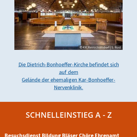
© KK Reinickendorf | S. Rost
Die Dietrich-Bonhoeffer-Kirche befindet sich
auf dem
Gelände der ehemaligen Kar-Bonhoeffer-
Nervenklinik.
SCHNELLEINSTIEG A - Z
Besuchsdienst
Bildung
Bläser
Chöre
Ehrenamt