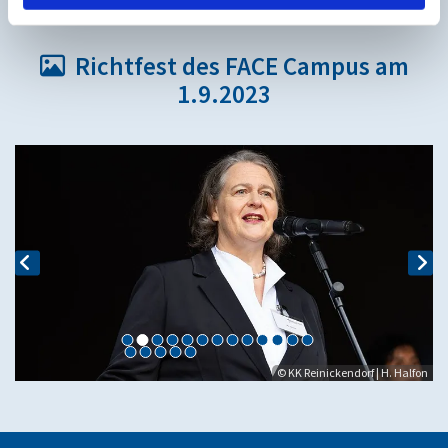
Richtfest des FACE Campus am

1.9.2023
© KK Reinickendorf | H. Halfon