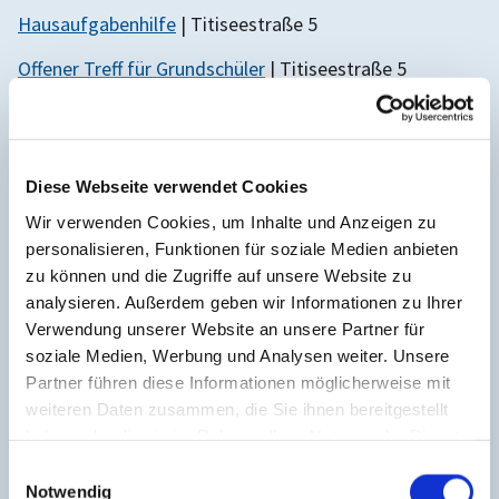
Hausaufgabenhilfe
| Titiseestraße 5
Offener Treff für Grundschüler
| Titiseestraße 5
Sprachlerncafé
| Titiseestraße 5
Der Kirchenkreis Reinickendorf engagiert sich auch in
Diese Webseite verwendet Cookies
Reinickendorf-Ost für Kinder und Familien. Die
Wir verwenden Cookies, um Inhalte und Anzeigen zu
KreativFabrik
bietet als diakonisches Kinder- und
personalisieren, Funktionen für soziale Medien anbieten
Familienzentrum neben Hilfe bei den Hausaufgaben
zu können und die Zugriffe auf unsere Website zu
und Beratungsangeboten für Eltern auch ein kreatives
analysieren. Außerdem geben wir Informationen zu Ihrer
Nachmittags- und Ferienprogramm.
Verwendung unserer Website an unsere Partner für
soziale Medien, Werbung und Analysen weiter. Unsere
Partner führen diese Informationen möglicherweise mit
weiteren Daten zusammen, die Sie ihnen bereitgestellt
haben oder die sie im Rahmen Ihrer Nutzung der Dienste
Nachrichten zum FACE Campus

gesammelt haben.
E
Notwendig
i