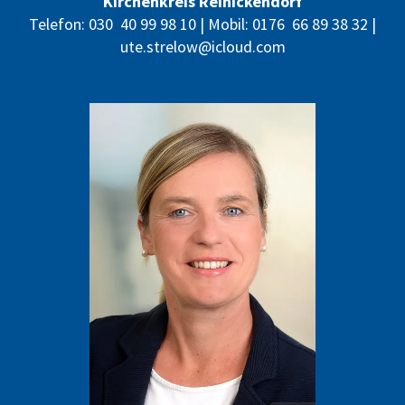
Kirchenkreis Reinickendorf
Telefon:
030 40 99 98 10
| Mobil:
0176 66 89 38 32
|
ute.strelow@icloud.com