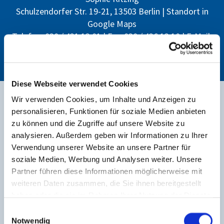
Schulzendorfer Str. 19-21, 13503 Berlin |
Standort in
Google Maps
Telefon: 030 / 431 13 01 | Fax: 030 / 436 13 10 | E-Mail:
gemeindebuero@kirche-heiligensee.de
Diese Webseite verwendet Cookies
Wir verwenden Cookies, um Inhalte und Anzeigen zu
Termine der Matthias-Claudius-

personalisieren, Funktionen für soziale Medien anbieten
Kirchengemeinde
zu können und die Zugriffe auf unsere Website zu
analysieren. Außerdem geben wir Informationen zu Ihrer
Verwendung unserer Website an unsere Partner für
soziale Medien, Werbung und Analysen weiter. Unsere
Partner führen diese Informationen möglicherweise mit
weiteren Daten zusammen, die Sie ihnen bereitgestellt
haben oder die sie im Rahmen Ihrer Nutzung der Dienste
gesammelt haben.
E
Notwendig
i