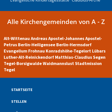
Evangelische Kindertagesstätte "Claudius-Arche"
Alle Kirchengemeinden von A - Z
Alt-Wittenau
Andreas
Apostel-Johannes
Apostel-
Petrus
Berlin-Heiligensee
Berlin-Hermsdorf
Evangelium
Frohnau
Konradshöhe-Tegelort
Lübars
Luther-Alt-Reinickendorf
Matthias-Claudius
Segen
Tegel-Borsigwalde
Waidmannslust
Stadtmission
Tegel
STARTSEITE
STELLEN