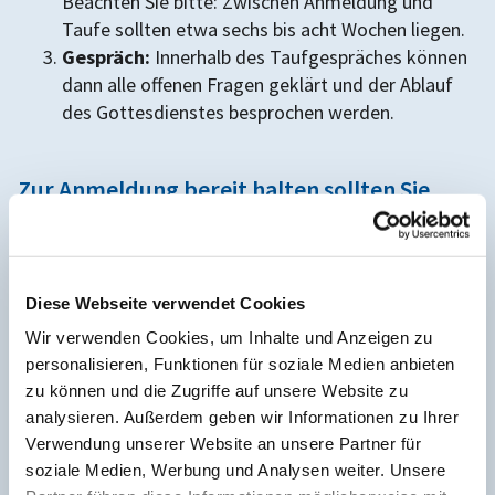
Beachten Sie bitte: Zwischen Anmeldung und
Taufe sollten etwa sechs bis acht Wochen liegen.
Gespräch:
Innerhalb des Taufgespräches können
dann alle offenen Fragen geklärt und der Ablauf
des Gottesdienstes besprochen werden.
Zur Anmeldung bereit halten sollten Sie
folgende Formulare:
Familienstammbuch
, falls vorhanden
Geburtsurkunde (Bescheinigung „für religiöse
Diese Webseite verwendet Cookies
Zwecke“)
Wir verwenden Cookies, um Inhalte und Anzeigen zu
Falls die Patinnen bzw. Paten ihren Wohnsitz nicht
personalisieren, Funktionen für soziale Medien anbieten
in der Gemeinde haben, in der das Kind getauft
zu können und die Zugriffe auf unsere Website zu
wird, benötigen diese
analysieren. Außerdem geben wir Informationen zu Ihrer
Mitgliedsbescheinigungen
aus ihren eigenen
Verwendung unserer Website an unsere Partner für
Kirchengemeinden, das sind sogenannte
soziale Medien, Werbung und Analysen weiter. Unsere
Patenscheine.