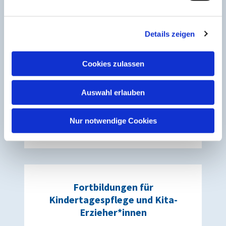
n
Weiterlesen
g
Details zeigen
s
a
u
Cookies zulassen
s
w
Für alle Generationen
Auswahl erlauben
a
h
Weiterlesen
l
Nur notwendige Cookies
Fortbildungen für
Kindertagespflege und Kita-
Erzieher*innen