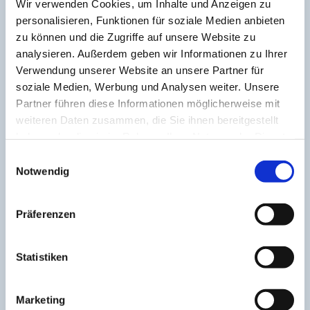
Wir verwenden Cookies, um Inhalte und Anzeigen zu
Online-Angebote
personalisieren, Funktionen für soziale Medien anbieten
zu können und die Zugriffe auf unsere Website zu
Weiterlesen
analysieren. Außerdem geben wir Informationen zu Ihrer
Verwendung unserer Website an unsere Partner für
soziale Medien, Werbung und Analysen weiter. Unsere
Partner führen diese Informationen möglicherweise mit
weiteren Daten zusammen, die Sie ihnen bereitgestellt
haben oder die sie im Rahmen Ihrer Nutzung der Dienste
Für Familien
gesammelt haben.
E
mit Kindern
Notwendig
i
n
Weiterlesen
w
Präferenzen
i
l
l
Statistiken
i
g
Für Erwachsene
Marketing
u