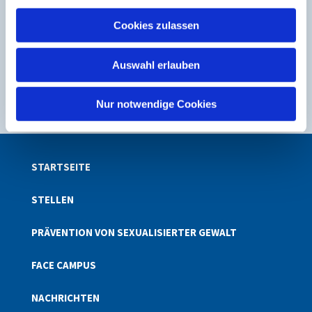
a
u
Jugendbands
Cookies zulassen
s
w
Auswahl erlauben
Weiterlesen
a
h
l
Nur notwendige Cookies
STARTSEITE
STELLEN
PRÄVENTION VON SEXUALISIERTER GEWALT
FACE CAMPUS
NACHRICHTEN