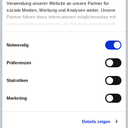
Verwendung unserer Website an unsere Partner für
soziale Medien, Werbung und Analysen weiter. Unsere
Partner führen diese Informationen möglicherweise mit
weiteren Daten zusammen, die Sie ihnen bereitgestellt
Jugendchöre
haben oder die sie im Rahmen Ihrer Nutzung der Dienste
gesammelt haben.
E
Weiterlesen
Notwendig
i
n
w
Präferenzen
i
l
l
Statistiken
Junges Blech
i
g
Marketing
Weiterlesen
u
n
g
Details zeigen
s