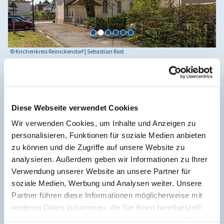
© Kirchenkreis Reinickendorf | Sebastian Rost
Dorfkirche Alt-Reinickendorf
Alt-Reinickendorf Dorfaue, 13407 Berlin
Diese Webseite verwendet Cookies
Infos über die Dorfkirche Alt-Reinickendorf auf der
Wir verwenden Cookies, um Inhalte und Anzeigen zu
Homepage der Kirchengemeinde
personalisieren, Funktionen für soziale Medien anbieten
Infos auf Wikipedia
zu können und die Zugriffe auf unsere Website zu
analysieren. Außerdem geben wir Informationen zu Ihrer
Verwendung unserer Website an unsere Partner für
soziale Medien, Werbung und Analysen weiter. Unsere
Partner führen diese Informationen möglicherweise mit
weiteren Daten zusammen, die Sie ihnen bereitgestellt
haben oder die sie im Rahmen Ihrer Nutzung der Dienste