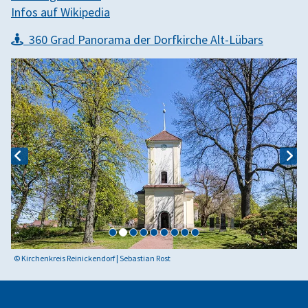
Infos auf Wikipedia
360 Grad Panorama der Dorfkirche Alt-Lübars

© Kirchenkreis Reinickendorf | Sebastian Rost