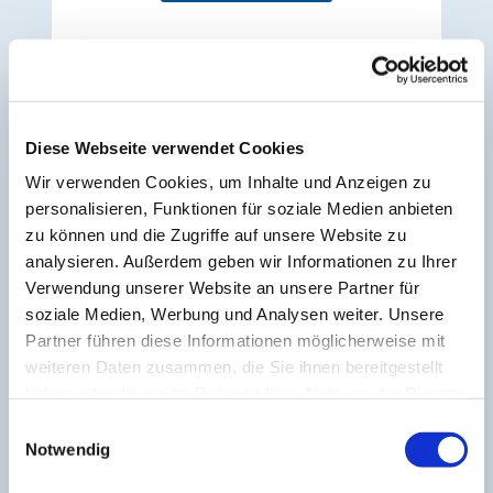
Angebote, die vor Ort
Diese Webseite verwendet Cookies
stattfinden
Wir verwenden Cookies, um Inhalte und Anzeigen zu
personalisieren, Funktionen für soziale Medien anbieten
Weiterlesen
zu können und die Zugriffe auf unsere Website zu
analysieren. Außerdem geben wir Informationen zu Ihrer
Verwendung unserer Website an unsere Partner für
soziale Medien, Werbung und Analysen weiter. Unsere
Partner führen diese Informationen möglicherweise mit
Online-Angebote
weiteren Daten zusammen, die Sie ihnen bereitgestellt
haben oder die sie im Rahmen Ihrer Nutzung der Dienste
gesammelt haben.
E
Weiterlesen
Notwendig
i
n