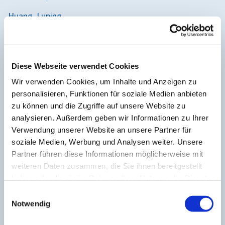
Huang, Luping
Kallin, Iris
Kratzke, Nicolas
Diese Webseite verwendet Cookies
Muchametow, Janos
Wir verwenden Cookies, um Inhalte und Anzeigen zu
personalisieren, Funktionen für soziale Medien anbieten
Pöhle, Kai-Oliver
zu können und die Zugriffe auf unsere Website zu
Piper, Dr. Sandra
analysieren. Außerdem geben wir Informationen zu Ihrer
Verwendung unserer Website an unsere Partner für
Reuter, Christin
soziale Medien, Werbung und Analysen weiter. Unsere
Partner führen diese Informationen möglicherweise mit
Schindelasch, Marcel
weiteren Daten zusammen, die Sie ihnen bereitgestellt
Schmidt, Sabine
haben oder die sie im Rahmen Ihrer Nutzung der Dienste
gesammelt haben.
E
Schröder, Karsten
Notwendig
i
Simek, Stefanie
n