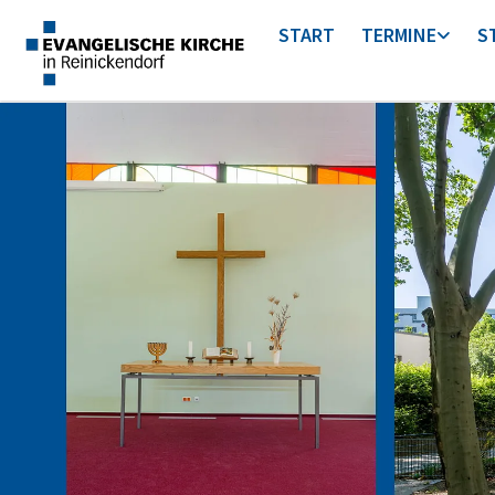
START
TERMINE
S