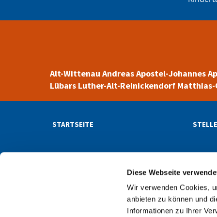
Alt-Wittenau
Andreas
Apostel-Johannes
Ap
Lübars
Luther-Alt-Reinickendorf
Matthias-
STARTSEITE
STELL
NACHRICHTEN
NEWSL
Diese Webseite verwende
Wir verwenden Cookies, um
Evangelischer Kirchenk

anbieten zu können und di
Informationen zu Ihrer Ve