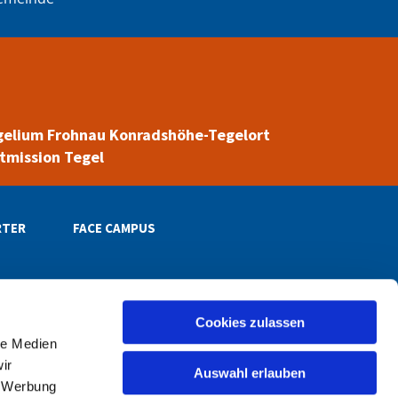
gelium
Frohnau
Konradshöhe-Tegelort
tmission Tegel
RTER
FACE CAMPUS
Cookies zulassen
le Medien
henkreis-reinickendorf.de
ir
Auswahl erlauben
, Werbung
2