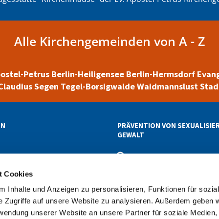
Alle Kirchengemeinden von A - Z
ostel-Petrus
Berlin-Heiligensee
Berlin-Hermsdorf
Evan
Claudius
Segen
Tegel-Borsigwalde
Waidmannslust
Stad
EN
PRÄVENTION VON SEXUALISIE
GEWALT
ETTER-ABOS
t Cookies
 Inhalte und Anzeigen zu personalisieren, Funktionen für sozia
reis Reinickendorf
030 411 19 19
superintendentur@kirc


e Zugriffe auf unsere Website zu analysieren. Außerdem geben w
rwendung unserer Website an unsere Partner für soziale Medien
Spendenkonto: Ev. KKV Berlin Mitte-Nord • IBAN DE19 1005 0000 4955 1933 0