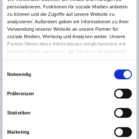
personalisieren, Funktionen für soziale Medien anbieten
zu können und die Zugriffe auf unsere Website zu
analysieren. Außerdem geben wir Informationen zu Ihrer
Verwendung unserer Website an unsere Partner für
soziale Medien, Werbung und Analysen weiter. Unsere
Partner führen diese Informationen möglicherweise mit
weiteren Daten zusammen, die Sie ihnen bereitgestellt
haben oder die sie im Rahmen Ihrer Nutzung der Dienste
gesammelt haben.
E
Sparmaßnahmen führten die Evangelische Luther-
Notwendig
i
Kirchengemeinde Alt-Reinickendorf in Berlin-
n
Reinickendorf und die Katholische Kirchengemeinde St.
w
Martin in Berlin-Wittenau zusammen, woraus dieses
Präferenzen
i
Kulturprojekt im Norden Berlins entstand. Im Rahmen
l
der Zusammenarbeit wird das weite Spektrum
l
Statistiken
insbesondere der sakralen Musik allen Interessierten in
i
einem würdigen Rahmen nähergebracht.
g
Marketing
Seit Juni 2006 organisiert ein ökumenisches
u