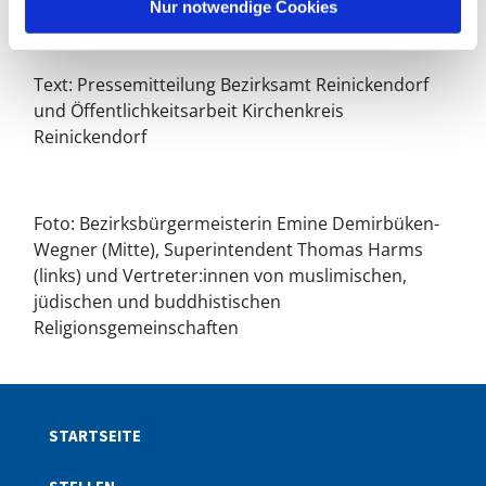
l
Nur notwendige Cookies
kulturelle Vielfalt und gelebtes Miteinander
interessieren.
Text: Pressemitteilung Bezirksamt Reinickendorf
und Öffentlichkeitsarbeit Kirchenkreis
Reinickendorf
Foto: Bezirksbürgermeisterin Emine Demirbüken-
Wegner (Mitte), Superintendent Thomas Harms
(links) und Vertreter:innen von muslimischen,
jüdischen und buddhistischen
Religionsgemeinschaften
STARTSEITE