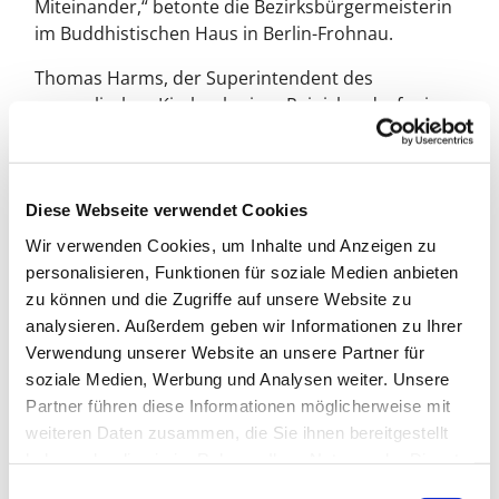
Miteinander,“ betonte die Bezirksbürgermeisterin
im Buddhistischen Haus in Berlin-Frohnau.
Thomas Harms, der Superintendent des
evangelischen Kirchenkreises Reinickendorf, wies
in seinem Grußwort und während der
Podiumsdiskussion darauf hin, dass Religion und
Religiosität untrennbar mit Wissen um die Inhalte
der eigenen Religion verbunden sein muss. „Und
Diese Webseite verwendet Cookies
nur wenn die eigene Religion auch andere
Wir verwenden Cookies, um Inhalte und Anzeigen zu
Religionen in ihrer Ausübung zu schützen
personalisieren, Funktionen für soziale Medien anbieten
imstande und willens ist, kann wahrhaftige
zu können und die Zugriffe auf unsere Website zu
Toleranz gelingen,“ sagte Harms.
analysieren. Außerdem geben wir Informationen zu Ihrer
Verwendung unserer Website an unsere Partner für
Gemeinsam mit christlichen, muslimischen,
soziale Medien, Werbung und Analysen weiter. Unsere
jüdischen und buddhistischen
Partner führen diese Informationen möglicherweise mit
Religionsgemeinschaften hatte das Bezirksamt ein
weiteren Daten zusammen, die Sie ihnen bereitgestellt
vielseitiges Programm entwickelt, das den Dialog
haben oder die sie im Rahmen Ihrer Nutzung der Dienste
förderte, Unterschiede respektierte – und das
gesammelt haben.
E
Verbindende in den Mittelpunkt stellte. Der Tag