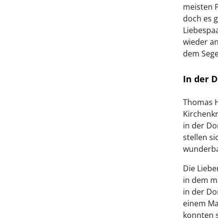
meisten P
doch es g
Liebespa
wieder an
dem Segen
In der 
Thomas H
Kirchenkr
in der Do
stellen s
wunderba
Die Lieb
in dem ma
in der Do
einem Mau
konnten s