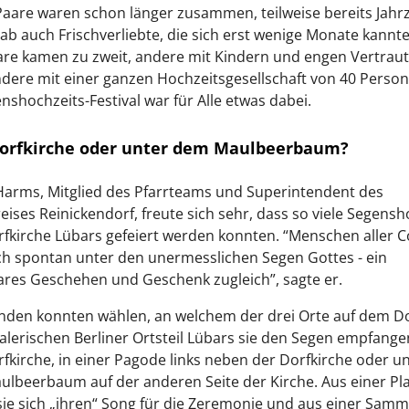
aare waren schon länger zusammen, teilweise bereits Jahr
ab auch Frischverliebte, die sich erst wenige Monate kannte
are kamen zu zweit, andere mit Kindern und engen Vertrau
dere mit einer ganzen Hochzeitsgesellschaft von 40 Person
shochzeits-Festival war für Alle etwas dabei.
Dorfkirche oder unter dem Maulbeerbaum?
arms, Mitglied des Pfarrteams und Superintendent des
eises Reinickendorf, freute sich sehr, dass so viele Segens
rfkirche Lübars gefeiert werden konnten. “Menschen aller C
ich spontan unter den unermesslichen Segen Gottes - ein
res Geschehen und Geschenk zugleich”, sagte er.
enden konnten wählen, an welchem der drei Orte auf dem D
lerischen Berliner Ortsteil Lübars sie den Segen empfangen
rfkirche, in einer Pagode links neben der Dorfkirche oder u
lbeerbaum auf der anderen Seite der Kirche. Aus einer Pla
ie sich „ihren“ Song für die Zeremonie und aus einer Sam