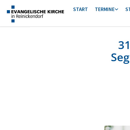
START
TERMINE
S
31
Seg