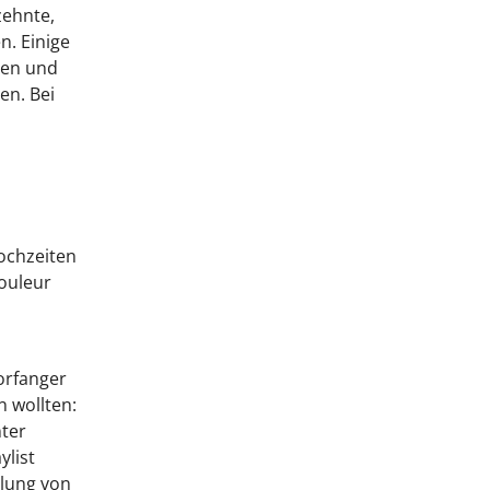
zehnte,
n. Einige
ten und
en. Bei
hochzeiten
ouleur
orfanger
 wollten:
nter
ylist
mlung von