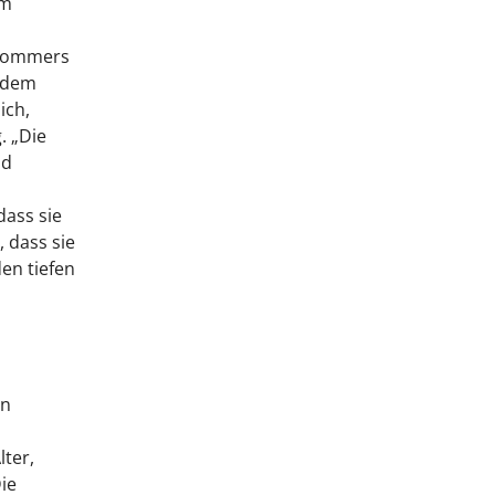
am
ssommers
i dem
ich,
. „Die
nd
dass sie
 dass sie
en tiefen
en
ter,
ie