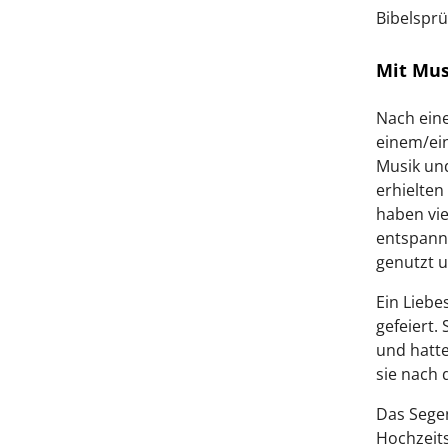
Bibelspr
Mit Mus
Nach eine
einem/ein
Musik und
erhielten
haben vi
entspannt
genutzt u
Ein Liebe
gefeiert.
und hatte
sie nach 
Das Segen
Hochzeits