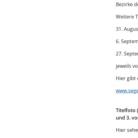
Bezirke 
Weitere 
31. Augus
6. Septem
27. Septe
jeweils v
Hier gibt
www.sege
Titelfoto
und 3. vo
Hier seh