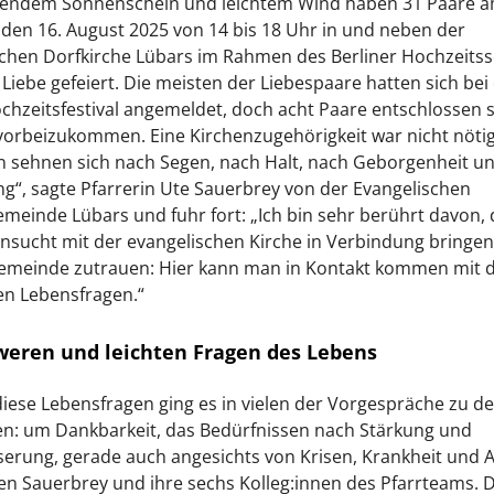
hlendem Sonnenschein und leichtem Wind haben 31 Paare 
den 16. August 2025 von 14 bis 18 Uhr in und neben der
schen Dorfkirche Lübars im Rahmen des Berliner Hochzeit
 Liebe gefeiert. Die meisten der Liebespaare hatten sich be
hzeitsfestival angemeldet, doch acht Paare entschlossen s
orbeizukommen. Eine Kirchenzugehörigkeit war nicht nötig
 sehnen sich nach Segen, nach Halt, nach Geborgenheit u
“, sagte Pfarrerin Ute Sauerbrey von der Evangelischen
meinde Lübars und fuhr fort: „Ich bin sehr berührt davon, 
nsucht mit der evangelischen Kirche in Verbindung bringen,
emeinde zutrauen: Hier kann man in Kontakt kommen mit d
en Lebensfragen.“
weren und leichten Fragen des Lebens
ese Lebensfragen ging es in vielen der Vorgespräche zu d
n: um Dankbarkeit, das Bedürfnissen nach Stärkung und
erung, gerade auch angesichts von Krisen, Krankheit und Al
en Sauerbrey und ihre sechs Kolleg:innen des Pfarrteams. D