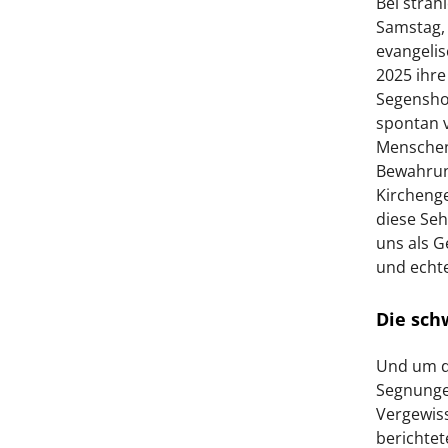
Bei stra
Samstag, 
evangeli
2025 ihre
Segenshoc
spontan v
Menschen
Bewahrung
Kirchenge
diese Seh
uns als G
und echt
Die sch
Und um di
Segnunge
Vergewiss
berichtet