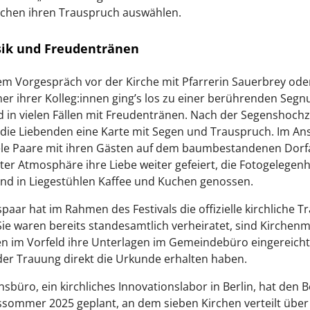
üchen ihren Trauspruch auswählen.
ik und Freudentränen
m Vorgespräch vor der Kirche mit Pfarrerin Sauerbrey ode
er ihrer Kolleg:innen ging’s los zu einer berührenden Segn
 in vielen Fällen mit Freudentränen. Nach der Segenshochz
 die Liebenden eine Karte mit Segen und Trauspruch. Im An
ele Paare mit ihren Gästen auf dem baumbestandenen Dorf
er Atmosphäre ihre Liebe weiter gefeiert, die Fotogelegenh
nd in Liegestühlen Kaffee und Kuchen genossen.
spaar hat im Rahmen des Festivals die offizielle kirchliche 
 Sie waren bereits standesamtlich verheiratet, sind Kirchenm
n im Vorfeld ihre Unterlagen im Gemeindebüro eingereicht
der Trauung direkt die Urkunde erhalten haben.
sbüro, ein kirchliches Innovationslabor in Berlin, hat den B
sommer 2025 geplant, an dem sieben Kirchen verteilt über