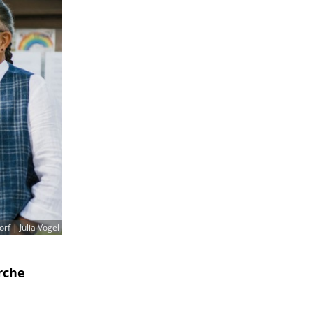
rf | Julia Vogel
rche