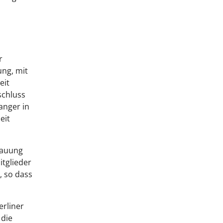
r
ung, mit
eit
schluss
anger in
eit
Trauung
itglieder
, so dass
erliner
 die