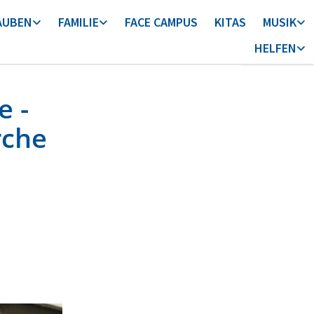
AUBEN
FAMILIE
FACE CAMPUS
KITAS
MUSIK
HELFEN
e -
rche