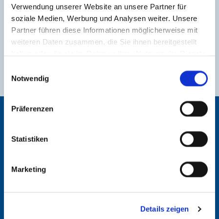
Verwendung unserer Website an unsere Partner für
soziale Medien, Werbung und Analysen weiter. Unsere
Partner führen diese Informationen möglicherweise mit
weiteren Daten zusammen, die Sie ihnen bereitgestellt
haben oder die sie im Rahmen Ihrer Nutzung der Dienste
gesammelt haben.
E
Notwendig
i
© Kirchenkreis Reinickendorf | Hanna Halfon
n
w
Präferenzen
i
STARTSEITE
l
l
Statistiken
STELLEN
i
g
PRÄVENTION VON SEXUALISIERTER GEWALT
Marketing
u
n
FACE CAMPUS
g
Details zeigen
s
NACHRICHTEN