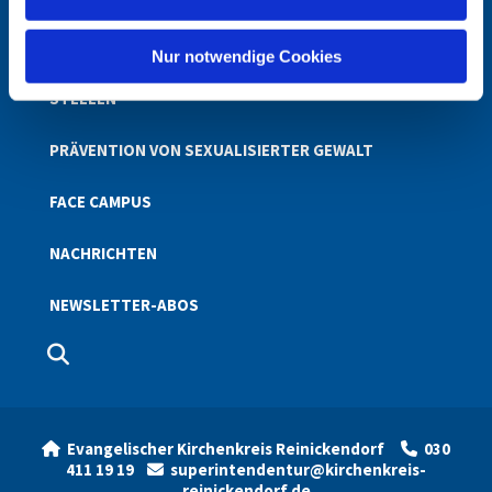
h
STARTSEITE
l
Nur notwendige Cookies
STELLEN
PRÄVENTION VON SEXUALISIERTER GEWALT
FACE CAMPUS
NACHRICHTEN
NEWSLETTER-ABOS
Evangelischer Kirchenkreis Reinickendorf
030


411 19 19
superintendentur@kirchenkreis-

reinickendorf.de