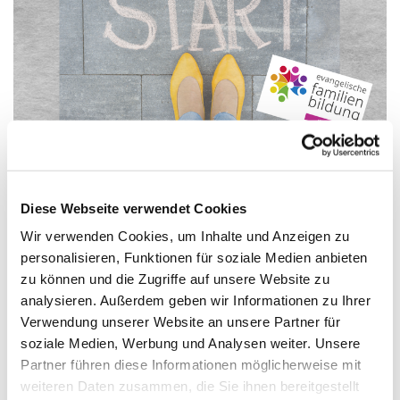
© Canva
Alle Angebote und Kursstarts der
Diese Webseite verwendet Cookies
Familienbildung im Februar
Wir verwenden Cookies, um Inhalte und Anzeigen zu
Im Februar 2025 gibt es die folgenden Angebote
personalisieren, Funktionen für soziale Medien anbieten
und Kursstarts der Familienbildung Reinickendorf:
zu können und die Zugriffe auf unsere Website zu
analysieren. Außerdem geben wir Informationen zu Ihrer
Verwendung unserer Website an unsere Partner für
soziale Medien, Werbung und Analysen weiter. Unsere
Partner führen diese Informationen möglicherweise mit
weiteren Daten zusammen, die Sie ihnen bereitgestellt