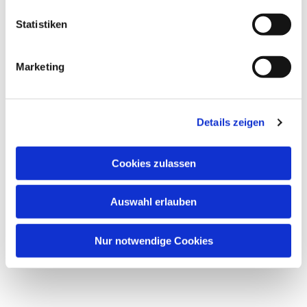
l
l
Statistiken
i
g
Marketing
u
n
g
Details zeigen
s
a
u
Cookies zulassen
s
w
Auswahl erlauben
a
h
l
Nur notwendige Cookies