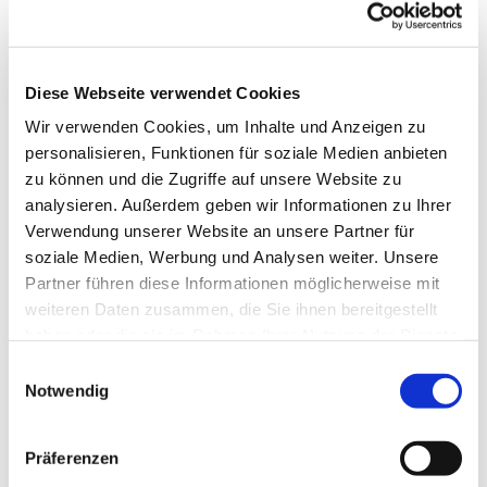
Babymassage ist eine wundervolle Art, die Bindung
zum Baby zu intensivieren und dabei seine
Entwicklung positiv zu beeinflussen. Bestimmte
Diese Webseite verwendet Cookies
Massagegriffe helfen oder beugen Krankheiten
Wir verwenden Cookies, um Inhalte und Anzeigen zu
vor. Ein schönes, beruhigendes Ritual für Eltern
personalisieren, Funktionen für soziale Medien anbieten
und Kinder. Der Kurs richtet sich an Eltern mit
zu können und die Zugriffe auf unsere Website zu
ihren Babys im Alter von 4 Wochen bis 6 Monaten.
analysieren. Außerdem geben wir Informationen zu Ihrer
Bitte eine wasserdichte Unterlage und eine
Verwendung unserer Website an unsere Partner für
Baumwollwindel (Spucktuch) mitbringen.
soziale Medien, Werbung und Analysen weiter. Unsere
Partner führen diese Informationen möglicherweise mit
6.1.-24.2. (nicht am 20.1. und 3.2.)
weiteren Daten zusammen, die Sie ihnen bereitgestellt
Anmeldung
haben oder die sie im Rahmen Ihrer Nutzung der Dienste
gesammelt haben.
E
Ein Angebot der Evangelischen Familienbildung
Notwendig
i
Reinickendorf in Kooperation mit dem Bezirk
n
Reinickendorf.
w
Präferenzen
i