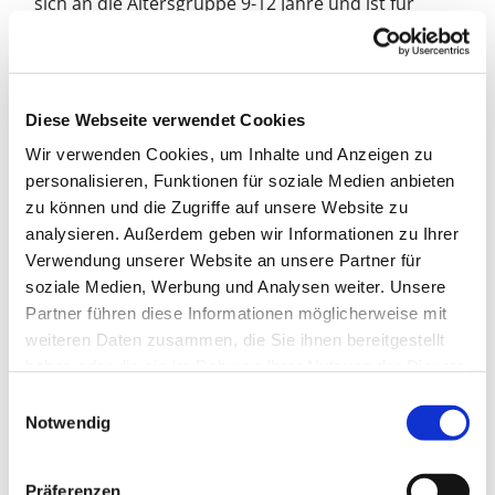
sich an die Altersgruppe 9-12 Jahre und ist für
Anfänger:innen gedacht. Die Teilnahme kostet 150
€ und beinhaltet täglich 4h Trainingszeitstunden
und eine Stunde Pause inklusive warmer
Mittagsmahlzeit.
Diese Webseite verwendet Cookies
Die Woche wird durch ein Trainer-Team begleitet,
Wir verwenden Cookies, um Inhalte und Anzeigen zu
unter der Leitung von Lea Jaenichen -
personalisieren, Funktionen für soziale Medien anbieten
Gemeindepädagogin und lizensierte D-Trainerin.
zu können und die Zugriffe auf unsere Website zu
analysieren. Außerdem geben wir Informationen zu Ihrer
Veranstalterinnen sind die Evangelischen
Verwendung unserer Website an unsere Partner für
Kirchengemeinden Heiligensee und Konradshöhe
soziale Medien, Werbung und Analysen weiter. Unsere
und das Evangelische Jugend- und Fürsorgewerk
Partner führen diese Informationen möglicherweise mit
e.V. Diakoniezentrum Heiligensee.
weiteren Daten zusammen, die Sie ihnen bereitgestellt
haben oder die sie im Rahmen Ihrer Nutzung der Dienste
Zur Online-Anmeldung
gesammelt haben.
E
Kontakt:
Notwendig
i
Lea Jaenichen,
Gemeindepädagogin
n
E-Mail:
jaenichen(at)kirche-heiligensee.de
w
Präferenzen