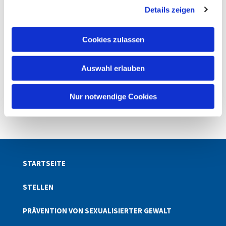
Details zeigen
s
a
u
Cookies zulassen
s
w
Auswahl erlauben
a
h
l
Nur notwendige Cookies
STARTSEITE
STELLEN
PRÄVENTION VON SEXUALISIERTER GEWALT