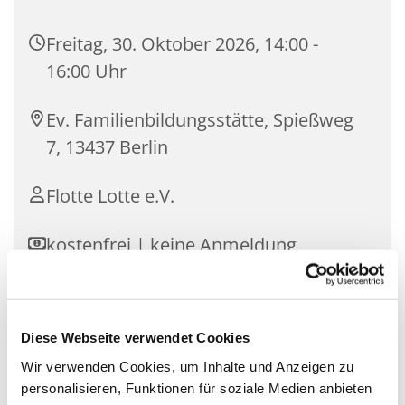
Freitag, 30. Oktober 2026, 14:00 -
16:00 Uhr
Ev. Familienbildungsstätte, Spießweg
7, 13437 Berlin
Flotte Lotte e.V.
kostenfrei | keine Anmeldung
erforderlich
Diese Webseite verwendet Cookies
Wir verwenden Cookies, um Inhalte und Anzeigen zu
Durchgeführt wird die Beratung von der „Flotten
personalisieren, Funktionen für soziale Medien anbieten
Lotte e.V.“