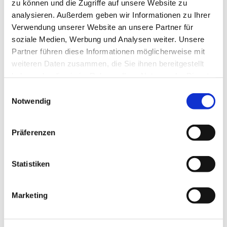
zu können und die Zugriffe auf unsere Website zu
Alleinerziehende*r zu sein ist eine große Aufgabe
analysieren. Außerdem geben wir Informationen zu Ihrer
und oft verbunden mit vielen Hürden. Um Ihren
Verwendung unserer Website an unsere Partner für
Alltag leichter zu machen, gibt es die
soziale Medien, Werbung und Analysen weiter. Unsere
Reinickendorfer Beratungstage für
Partner führen diese Informationen möglicherweise mit
Alleinerziehende in ganz Reinickendorf zu
weiteren Daten zusammen, die Sie ihnen bereitgestellt
verschiedenen Themen, wie z.B.
haben oder die sie im Rahmen Ihrer Nutzung der Dienste
finanzielle Absicherung neuer Alltag als
gesammelt haben.
E
Alleinerziehende/r (WBS)
Notwendig
i
bevorstehende Trennung
n
Umgang & Sorgerecht
w
Präferenzen
Arbeit, Ausbildung & Beruf
i
Erläuterung von Verfahren
l
l
Statistiken
Keine Anmeldung erforderlich.
i
g
Marketing
u
n
g