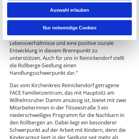
bereitstellen.“
w
Auswahl erlauben
a
Bezirksbürgermeister von Berlin-Reinickendorf
h
Uwe Brockhausen: „Die öffentliche Förderung in
l
Nur notwendige Cookies
der Rollberge-Siedlung halte ich für
außerordentlich wichtig, um attraktive
Lebensverhältnisse und eine positive soziale
Entwicklung in diesem Brennpunkt zu
unterstützen. Auch für uns in Reinickendorf stellt
die Rollberge-Siedlung einen
Handlungsschwerpunkt dar.“
Das vom Kirchenkreis Reinickendorf getragene
FACE Familienzentrum, das mit Hauptsitz am
Wilhelmsruher Damm ansässig ist, bietet mit zwei
Mitarbeiterinnen in der Titiseestraße 3 ein
niederschwelliges Programm für die Nachbarn in
den Rollbergen an. Dabei liegt ein besonderer
Schwerpunkt auf der Arbeit mit Kindern, denn die
Kinderarmut liegt in der Siedlung seit mehr als