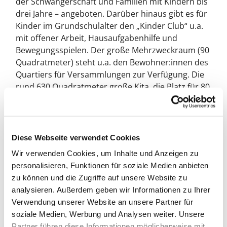
der Schwangerschaft und Familien mit Kindern bis
drei Jahre – angeboten. Darüber hinaus gibt es für
Kinder im Grundschulalter den „Kinder Club“ u.a.
mit offener Arbeit, Hausaufgabenhilfe und
Bewegungsspielen. Der große Mehrzweckraum (90
Quadratmeter) steht u.a. den Bewohner:innen des
Quartiers für Versammlungen zur Verfügung. Die
rund 630 Quadratmeter große Kita, die Platz für 80
Kinder hat, wird den Fokus auf Sprach- und
Bewegungsförderung legen.
Das FACE Familienzentrum am Standort Rollberge
Diese Webseite verwendet Cookies
ist seit 2018 mit zwei Mitarbeiterinnen in einem
Wir verwenden Cookies, um Inhalte und Anzeigen zu
kleinen Laden in der Titiseestraße 3 untergebracht.
personalisieren, Funktionen für soziale Medien anbieten
Mit dem Neubau mitten im Kiez kann das
zu können und die Zugriffe auf unsere Website zu
Zukunftsprojekt von sozialer Arbeit vor Ort und
analysieren. Außerdem geben wir Informationen zu Ihrer
Wohnen realisiert werden, das der Kirchenkreis
Verwendung unserer Website an unsere Partner für
zusammen mit der GESOBAU AG entwickelt hat.
soziale Medien, Werbung und Analysen weiter. Unsere
Rund sieben Millionen Euro investiert der
Partner führen diese Informationen möglicherweise mit