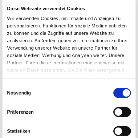
Köpfe der lauschenden Besucher:innen vor dem
Diese Webseite verwendet Cookies
Rathausturm hinaus.
Wir verwenden Cookies, um Inhalte und Anzeigen zu
Bezirksbürgermeister Uwe Brockhausen hielt bei
personalisieren, Funktionen für soziale Medien anbieten
dieser gemeinsamen Veranstaltung des
zu können und die Zugriffe auf unsere Website zu
Bezirksamtes und des evangelischen
analysieren. Außerdem geben wir Informationen zu Ihrer
Kirchenkreises Reinickendorf eine
Verwendung unserer Website an unsere Partner für
Neujahrsansprache. Weiterhin gab es ein
soziale Medien, Werbung und Analysen weiter. Unsere
Friedensgebet mit dem amtierenden
Partner führen diese Informationen möglicherweise mit
Superintendenten des Kirchenkreises, Volker
weiteren Daten zusammen, die Sie ihnen bereitgestellt
Lübke. Vor allem aber erklang Bläsermusik,
haben oder die sie im Rahmen Ihrer Nutzung der Dienste
eingerahmt mit "europäischen" Musikstücken wie
gesammelt haben.
E
dem Präludium von Te Deum von Marc-Antoine
Notwendig
i
Charpentier und der Europahymne "Ode an die
n
Freude" von Ludwig van Beethoven. Weiterhin
w
waren klassische Werke, geistliche Stücke und ein
Präferenzen
i
Kinderlieder-Potpurri zu hören.
l
Hunderte von Menschen sind wie in vergangenen
l
Statistiken
Jahren zum Silvester-Turmblasen zum Rathaus