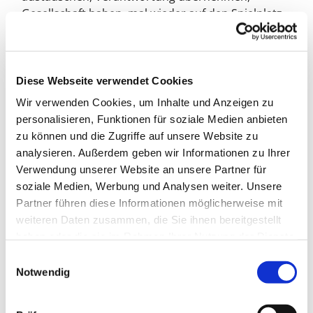
Gesellschaft haben, mal wieder auf den Spielplatz
gehen, bei den Hausaufgaben helfen, einfach nur
spielen … das alles kann jungen Familien helfen.
Wir suchen erwachsene Menschen, die
Diese Webseite verwendet Cookies
wöchentlich 3 bis 4 Stunden ihrer Zeit einer Familie
Wir verwenden Cookies, um Inhalte und Anzeigen zu
schenken möchten. Ob Sie studieren,
personalisieren, Funktionen für soziale Medien anbieten
alleinstehend oder Renter*in sind – oder wenn die
zu können und die Zugriffe auf unsere Website zu
Kinder aus dem Haus sind und Sie gebraucht
analysieren. Außerdem geben wir Informationen zu Ihrer
werden möchten – dann bitte, melden Sie sich bei
Verwendung unserer Website an unsere Partner für
uns!
soziale Medien, Werbung und Analysen weiter. Unsere
Wir vermittteln Sie an Familien mit Kindern im Alter
Partner führen diese Informationen möglicherweise mit
zwischen 1 bis 7 Jahren. Es gibt zwei Möglichkeiten
weiteren Daten zusammen, die Sie ihnen bereitgestellt
der Begleitung durch Familienpat*innen:
haben oder die sie im Rahmen Ihrer Nutzung der Dienste
kurzfristig oder langfristig. Sie besuchen die
gesammelt haben.
E
Familien regelmäßig nach Absprache und
Notwendig
i
unterstützen, stärken und entlasten sie.
n
w