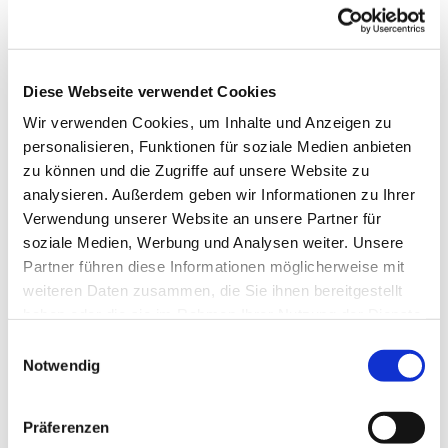
Diese Webseite verwendet Cookies
Wir verwenden Cookies, um Inhalte und Anzeigen zu
personalisieren, Funktionen für soziale Medien anbieten
zu können und die Zugriffe auf unsere Website zu
analysieren. Außerdem geben wir Informationen zu Ihrer
Verwendung unserer Website an unsere Partner für
soziale Medien, Werbung und Analysen weiter. Unsere
© Canva
Partner führen diese Informationen möglicherweise mit
weiteren Daten zusammen, die Sie ihnen bereitgestellt
Gemeindepädagog:in (m/w/d) für die
haben oder die sie im Rahmen Ihrer Nutzung der Dienste
Arbeit mit Jugendlichen in der Region
gesammelt haben.
E
Märkisches Viertel
Notwendig
i
n
Die Region Märkisches Viertel im Kirchenkreis
w
Reinickendorf sucht zum nächstmöglichen
Präferenzen
i
Zeitpunkt eine Gemeindepädagog:in (m/w/d) für