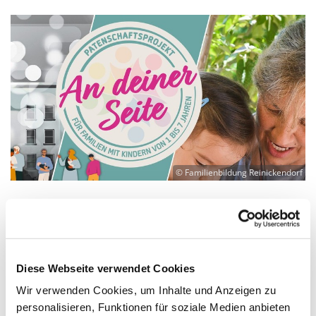
© Familienbildung Reinickendorf
Info-Treffen für Ehrenamtliche zum
Familienpatenschaftsprojekt "An deiner
Seite" mit einer kulinarischen Aktion
Diese Webseite verwendet Cookies
Am 14.9.2023 laden wir von 16-18 Uhr zu einer
Wir verwenden Cookies, um Inhalte und Anzeigen zu
Informationsveranstaltung über unser Projekt "An
personalisieren, Funktionen für soziale Medien anbieten
deiner Seite" ein. Wir stellen das Projekt vor und