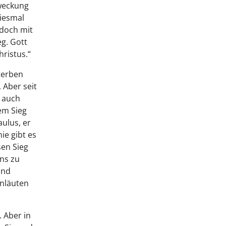
rweckung
diesmal
 doch mit
g. Gott
hristus.“
terben
 Aber seit
n auch
nem Sieg
aulus, er
ie gibt es
sen Sieg
ns zu
und
enläuten
 Aber in