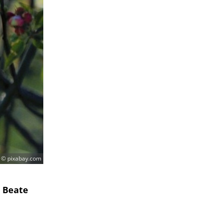
© pixabay.com
 Beate