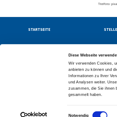
Titelfoto: pi
STARTSEITE
STELL
NACHRICHTEN
NEWSL
Diese Webseite verwende
Wir verwenden Cookies, um
Evangelischer Kirchenk

anbieten zu können und di
Informationen zu Ihrer Ve
und Analysen weiter. Unse
Kontakt
zusammen, die Sie ihnen b
gesammelt haben.
E
Notwendig