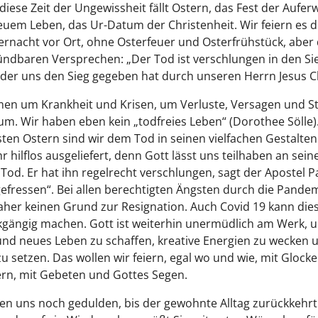
 diese Zeit der Ungewissheit fällt Ostern, das Fest der Aufe
euem Leben, das Ur-Datum der Christenheit. Wir feiern es 
rnacht vor Ort, ohne Osterfeuer und Osterfrühstück, aber
dbaren Versprechen: „Der Tod ist verschlungen in den Sie
 der uns den Sieg gegeben hat durch unseren Herrn Jesus C
en um Krankheit und Krisen, um Verluste, Versagen und S
um. Wir haben eben kein „todfreies Leben“ (Dorothee Sölle).
ten Ostern sind wir dem Tod in seinen vielfachen Gestalte
r hilflos ausgeliefert, denn Gott lässt uns teilhaben an sei
Tod. Er hat ihn regelrecht verschlungen, sagt der Apostel P
gefressen“. Bei allen berechtigten Ängsten durch die Pandem
aher keinen Grund zur Resignation. Auch Covid 19 kann die
kgängig machen. Gott ist weiterhin unermüdlich am Werk, u
nd neues Leben zu schaffen, kreative Energien zu wecken 
u setzen. Das wollen wir feiern, egal wo und wie, mit Glock
rn, mit Gebeten und Gottes Segen.
n uns noch gedulden, bis der gewohnte Alltag zurückkehrt.