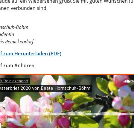
eude auf ein Wiedersehen grüßt Sie mit guten Wünschen fü
 Ihnen verbunden sind
rnschuh-Böhm
ndentin
is Reinickendorf
ef zum Herunterladen (PDF)
ef zum Anhören: