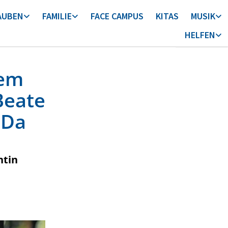
AUBEN
FAMILIE
FACE CAMPUS
KITAS
MUSIK
HELFEN
uem
Beate
dDa
ntin