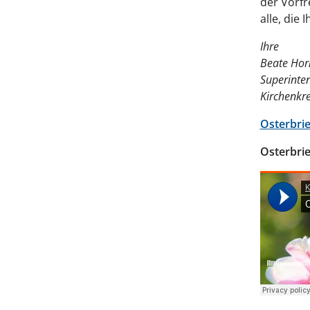
der Vorfr
alle, die
Ihre
Beate Ho
Superinte
Kirchenkre
Osterbri
Osterbri