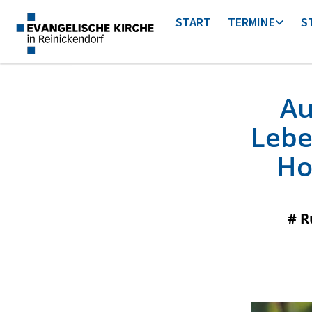
START
TERMINE
S
Au
Lebe
Ho
#
R