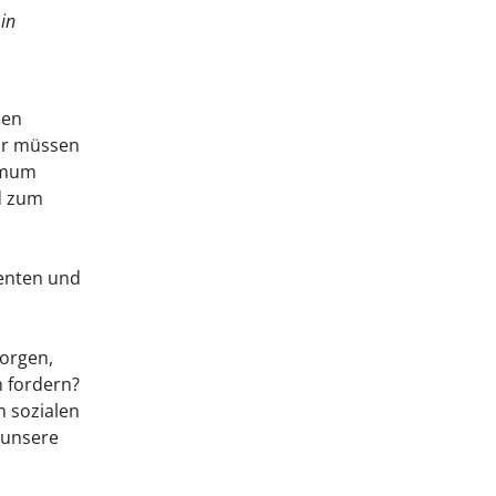
in
ßen
ir müssen
nimum
d zum
venten und
Sorgen,
 fordern?
n sozialen
 unsere