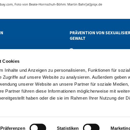
xabay.com, Foto von Beate-Hornschuh-Böhm: Martin Bahr[at]piqx.de
EN
PRÄVENTION VON SEXUALISIE
GEWALT
ETTER-ABOS
t Cookies
 Inhalte und Anzeigen zu personalisieren, Funktionen für sozia
reis Reinickendorf
030 411 19 19
superintendentur@kirc


e Zugriffe auf unsere Website zu analysieren. Außerdem geben w
rwendung unserer Website an unsere Partner für soziale Medien
Spendenkonto: Ev. KKV Berlin Mitte-Nord • IBAN DE19 1005 0000 4955 1933 0
re Partner führen diese Informationen möglicherweise mit weite
informationen
Cookie-Richtlinie
Erklärung zur Barrierefreiheit
Im

ereitgestellt haben oder die sie im Rahmen Ihrer Nutzung der D
Datenschutzerklärung
ChurchDesk-Login
Präferenzen
Statistiken
Marketin