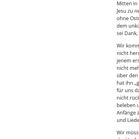
Mitten in
Jesu zu n
ohne Oste
dem unkün
sei Dank,
Wir komm
nicht her
jenem ers
nicht meh
über den 
hat ihn „
für uns d
nicht rüc
beleben u
Anfänge z
und Liede
Wir müsse