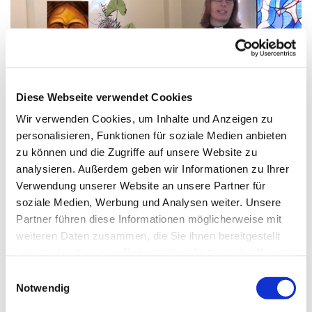
Diese Webseite verwendet Cookies
Wir verwenden Cookies, um Inhalte und Anzeigen zu
personalisieren, Funktionen für soziale Medien anbieten
© Iris Kallin
zu können und die Zugriffe auf unsere Website zu
analysieren. Außerdem geben wir Informationen zu Ihrer
Wirrwarr der Bilder - Andacht zur
Verwendung unserer Website an unsere Partner für
soziale Medien, Werbung und Analysen weiter. Unsere
Eröffnung der Frühjahrssynode 2021 -
Partner führen diese Informationen möglicherweise mit
Video zum Nachschauen
weiteren Daten zusammen, die Sie ihnen bereitgestellt
Pfarrerin Larissa Schoenfeldt (Kirchengemeinde
haben oder die sie im Rahmen Ihrer Nutzung der Dienste
Berlin-Hermsdorf) und Kirchenmusiker Martin
gesammelt haben.
E
Blaschke (Kirchengemeinde Lübars) haben die
Notwendig
i
Andacht der zweiten digitalen Tagung der 13.
n