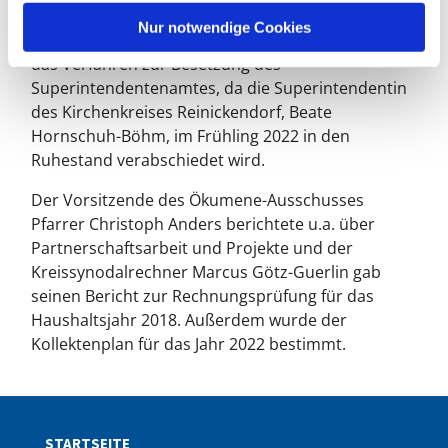
Die Generalsuperintendentin von Berlin, Ulrike
l
Nur notwendige Cookies
Trautwein, informierte die Kreissynodalen über
das Verfahren zur Besetzung des
Superintendentenamtes, da die Superintendentin
des Kirchenkreises Reinickendorf, Beate
Hornschuh-Böhm, im Frühling 2022 in den
Ruhestand verabschiedet wird.
Der Vorsitzende des Ökumene-Ausschusses
Pfarrer Christoph Anders berichtete u.a. über
Partnerschaftsarbeit und Projekte und der
Kreissynodalrechner Marcus Götz-Guerlin gab
seinen Bericht zur Rechnungsprüfung für das
Haushaltsjahr 2018. Außerdem wurde der
Kollektenplan für das Jahr 2022 bestimmt.
STARTSEITE