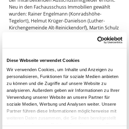
der mitarbeitenden Ausschussmitglieder erhöht.
Neu in den Fachausschuss Immobilien gewählt
wurden: Rainer Engelmann (Konradshöhe-
Tegelort), Helmut Krüger-Danielson (Luther-
Kirchengemeinde Alt-Reinickendorf), Martin Schulz
(Heiligensee), Ute Strelow (Apostel-Petrus-
Kirchengemeinde) und Uwe Zimmermann (Felsen-
Kirchengemeinde). Hier finden Sie mehr
Informationen über den
Ausschuss
Diese Webseite verwendet Cookies
Immobilienentwicklung
.
Wir verwenden Cookies, um Inhalte und Anzeigen zu
Weitere Themen der Tagung waren u.a. die
personalisieren, Funktionen für soziale Medien anbieten
Verabschiedung des Konzeptes gegen
zu können und die Zugriffe auf unsere Website zu
sexualisierte Gewalt, siehe
separate Nachricht hier
,
analysieren. Außerdem geben wir Informationen zu Ihrer
der Bericht des Umweltbeauftragten des
Verwendung unserer Website an unsere Partner für
Kirchenkreises Helmut Krüger-Danielson, der u.a.
soziale Medien, Werbung und Analysen weiter. Unsere
über den Stand des Klimaschutz-Netzwerks
Partner führen diese Informationen möglicherweise mit
informierte, die sogenannten "Klimakümmerer"
weiteren Daten zusammen, die Sie ihnen bereitgestellt
der Reinickendorfer Kirchengemeinden und des
haben oder die sie im Rahmen Ihrer Nutzung der Dienste