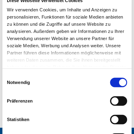
Diese Webseite verwendet Cookies
Wir verwenden Cookies, um Inhalte und Anzeigen zu
personalisieren, Funktionen für soziale Medien anbieten
© pixabay.com
zu können und die Zugriffe auf unsere Website zu
analysieren. Außerdem geben wir Informationen zu Ihrer
Verwendung unserer Website an unsere Partner für
Weitere Stellenangebote
soziale Medien, Werbung und Analysen weiter. Unsere
Stellen in der Evangelischen Kirche Berlin-
Partner führen diese Informationen möglicherweise mit
Brandenburg-schlesische Oberlausitz findet man
weiteren Daten zusammen, die Sie ihnen bereitgestellt
in der
Stellenbörse der EKBO
.
haben oder die sie im Rahmen Ihrer Nutzung der Dienste
gesammelt haben.
E
Regionale Stellenangebote in Kirche und Diakonie
Notwendig
i
für Berlin, Brandenburg und die schlesische
n
Oberlausitz befinden sich auch im
Diakonie-Portal
.
w
Präferenzen
Zur Stellenbörse der Evangelischen Kirche
i
Deutschland (EKD) geht es
hier
.
l
l
Statistiken
i
g