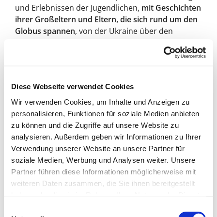
und Erlebnissen der Jugendlichen,
mit Geschichten
ihrer Großeltern und Eltern, die sich rund um den
Globus spannen
, von der Ukraine über den
Polarkreis am Nordende des Ural-Gebirges bis
nach Indien und zurück nach Deutschland -
eine
Anleitung zu Toleranz und Verständigung über
Grenzen hinweg
.
Diese Webseite verwendet Cookies
Katja
aus der Ukraine schreibt: "Es gibt viele
Wir verwenden Cookies, um Inhalte und Anzeigen zu
Gründe, den Geburtsort zu verlassen: Ausbildung,
personalisieren, Funktionen für soziale Medien anbieten
Arbeit, Liebe. Falls ich meine Heimat einmal
zu können und die Zugriffe auf unsere Website zu
verlassen sollte, nehme ich mich mit. Ein Mensch
analysieren. Außerdem geben wir Informationen zu Ihrer
ist nicht nur Körper, sondern alles, was er sieht,
Verwendung unserer Website an unsere Partner für
fühlt, denkt und macht." Und
Angie
aus
soziale Medien, Werbung und Analysen weiter. Unsere
Deutschland ergänzt: "Unser Projekt rückt einen
Partner führen diese Informationen möglicherweise mit
positiven Effekt von Migration in den Vordergrund:
weiteren Daten zusammen, die Sie ihnen bereitgestellt
die Bereicherung unserer regionalen Küche durch
haben oder die sie im Rahmen Ihrer Nutzung der Dienste
eingewanderte Rezepte. Wer würde behaupten,
gesammelt haben.
E
die deutsche Küche sei ohne Pizza und Sushi