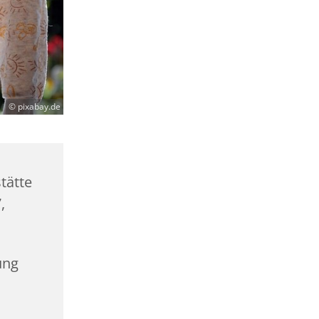
© pixabay.de
tätte
,
ung