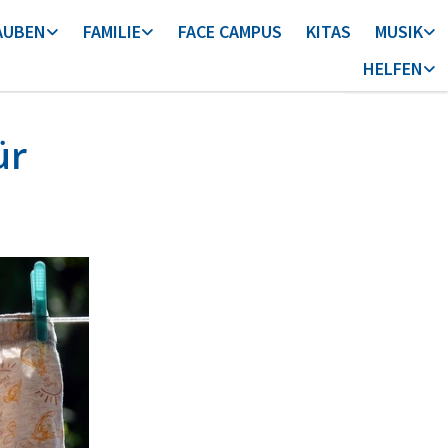
AUBEN
FAMILIE
FACE CAMPUS
KITAS
MUSIK
HELFEN
̈r