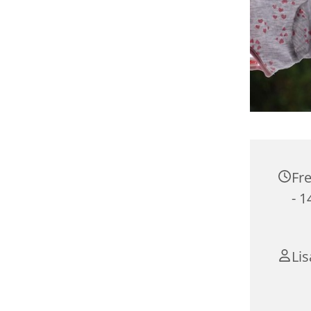
Fre
- 1
Li