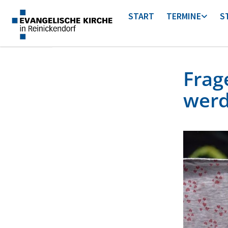
START
TERMINE
S
Frag
werd