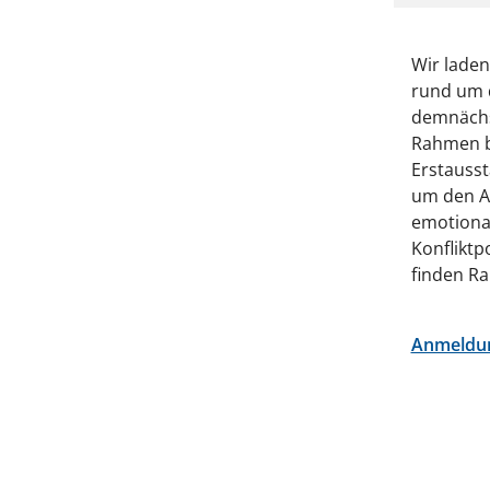
Wir laden
rund um 
demnächst
Rahmen be
Erstausst
um den Al
emotiona
Konfliktp
finden R
Anmeldu