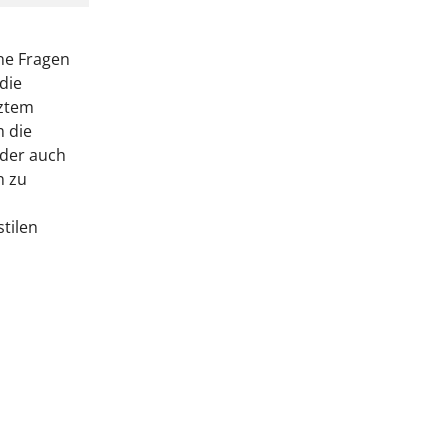
ne Fragen
die
tztem
 die
oder auch
n zu
tilen