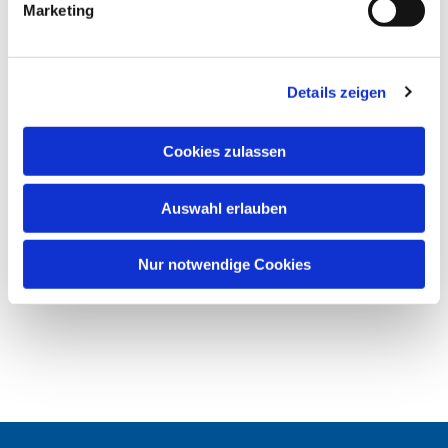
Marketing
u
n
g
Details zeigen
s
a
u
Cookies zulassen
s
w
Auswahl erlauben
a
h
l
Nur notwendige Cookies