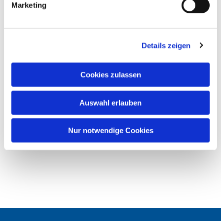
Marketing
u
n
g
Details zeigen
s
a
u
Cookies zulassen
s
w
Auswahl erlauben
a
h
l
Nur notwendige Cookies