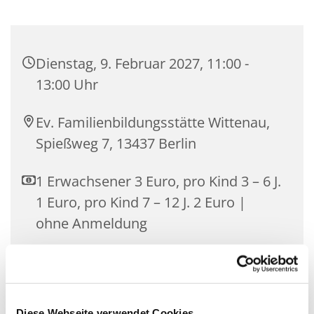
Dienstag, 9. Februar 2027, 11:00 -
13:00 Uhr
Ev. Familienbildungsstätte Wittenau,
Spießweg 7, 13437 Berlin
1 Erwachsener 3 Euro, pro Kind 3 – 6 J.
1 Euro, pro Kind 7 – 12 J. 2 Euro |
ohne Anmeldung
Gemeinsam essen ist gesellig, macht Freude und
Diese Webseite verwendet Cookies