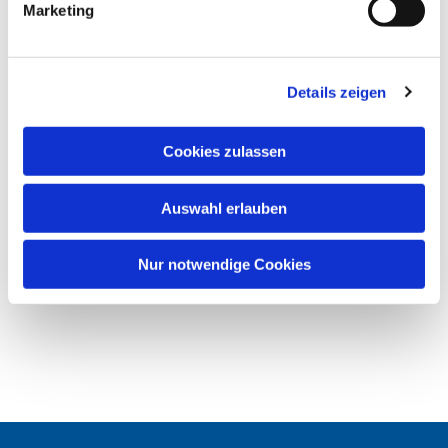
Marketing
u
n
g
Details zeigen
s
a
u
Cookies zulassen
s
w
Auswahl erlauben
a
h
l
Nur notwendige Cookies