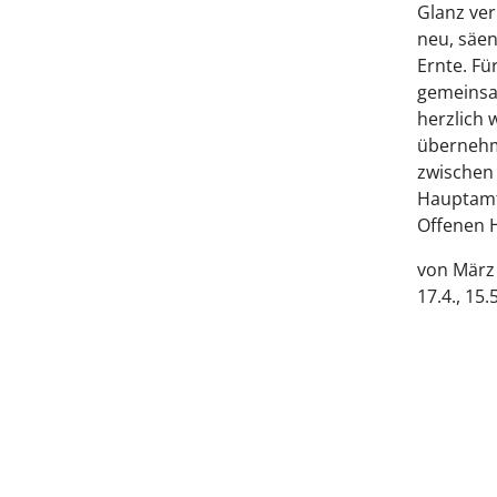
Glanz ver
neu, säen
Ernte. Fu
gemeinsa
herzlich 
überneh
zwischen 
Hauptamtl
Offenen 
von März 
17.4., 15.5