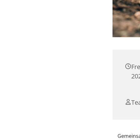
Fre
202
Te
Gemeinsa