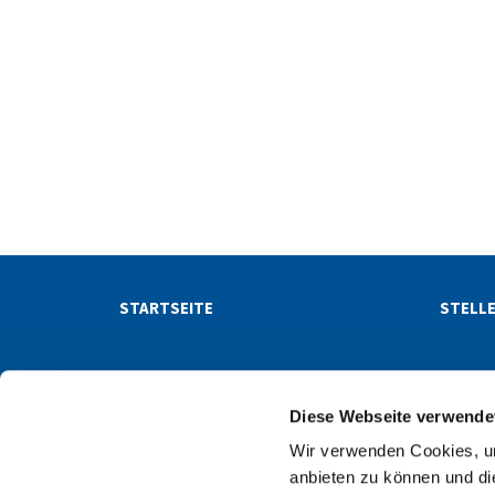
STARTSEITE
STELL
NACHRICHTEN
NEWSL
Diese Webseite verwende
Wir verwenden Cookies, um
Evangelischer Kirchenk

anbieten zu können und di