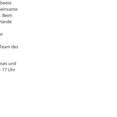
hbeete
emeinsame
n. Beim
 Hände
er
 Team des
uses und
5 – 17 Uhr