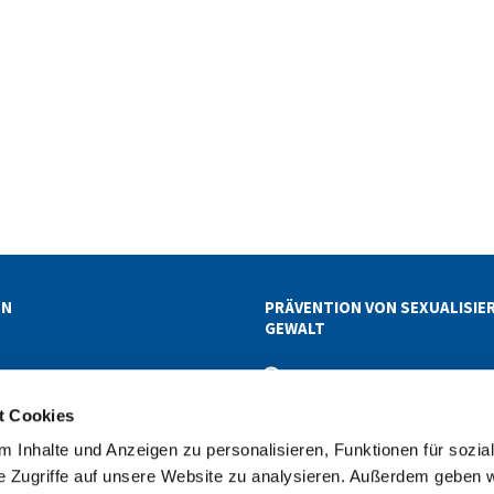
EN
PRÄVENTION VON SEXUALISIE
GEWALT
ETTER-ABOS
t Cookies
 Inhalte und Anzeigen zu personalisieren, Funktionen für sozia
reis Reinickendorf
030 411 19 19
superintendentur@kirc


e Zugriffe auf unsere Website zu analysieren. Außerdem geben w