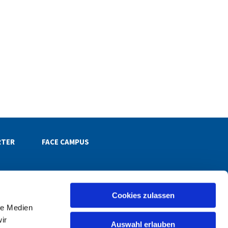
RTER
FACE CAMPUS
Cookies zulassen
le Medien
henkreis-reinickendorf.de
ir
Auswahl erlauben