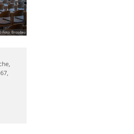
© Foto: Brosdau
che,
67,