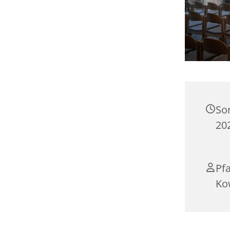
So
20
Pfa
Ko