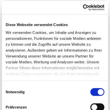
Sonntag, 2. August 2026, 10:00 Uhr
Apostel-Johannes-Kirche,
Diese Webseite verwendet Cookies
Dannenwalder Weg 167, 13439 Berlin
Wir verwenden Cookies, um Inhalte und Anzeigen zu
personalisieren, Funktionen für soziale Medien anbieten
zu können und die Zugriffe auf unsere Website zu
Pfarrer Volker Lübke
analysieren. Außerdem geben wir Informationen zu Ihrer
Verwendung unserer Website an unsere Partner für
soziale Medien, Werbung und Analysen weiter. Unsere
Partner führen diese Informationen möglicherweise mit
weiteren Daten zusammen, die Sie ihnen bereitgestellt
haben oder die sie im Rahmen Ihrer Nutzung der Dienste
gesammelt haben.
E
Notwendig
i
n
w
Präferenzen