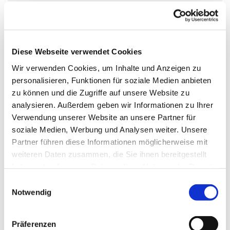
Sonntag, 26. Juli 2026, 10:00 Uhr
Apostel-Johannes-Kirche,
Diese Webseite verwendet Cookies
Dannenwalder Weg 167, 13439 Berlin
Wir verwenden Cookies, um Inhalte und Anzeigen zu
personalisieren, Funktionen für soziale Medien anbieten
zu können und die Zugriffe auf unsere Website zu
Pfarrerin Nana Dorn
analysieren. Außerdem geben wir Informationen zu Ihrer
Verwendung unserer Website an unsere Partner für
soziale Medien, Werbung und Analysen weiter. Unsere
Partner führen diese Informationen möglicherweise mit
weiteren Daten zusammen, die Sie ihnen bereitgestellt
haben oder die sie im Rahmen Ihrer Nutzung der Dienste
gesammelt haben.
E
Notwendig
i
n
w
Präferenzen