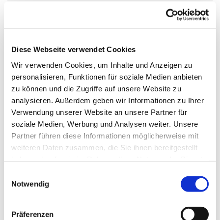
Sonntag, 12. Juli 2026, 10:00 Uhr
Apostel-Johannes-Kirche,
Diese Webseite verwendet Cookies
Dannenwalder Weg 167, 13439 Berlin
Wir verwenden Cookies, um Inhalte und Anzeigen zu
personalisieren, Funktionen für soziale Medien anbieten
zu können und die Zugriffe auf unsere Website zu
Pfarrer Ralf-Ulrich Kowalke
analysieren. Außerdem geben wir Informationen zu Ihrer
Verwendung unserer Website an unsere Partner für
soziale Medien, Werbung und Analysen weiter. Unsere
Partner führen diese Informationen möglicherweise mit
weiteren Daten zusammen, die Sie ihnen bereitgestellt
haben oder die sie im Rahmen Ihrer Nutzung der Dienste
gesammelt haben.
E
Notwendig
i
n
w
Präferenzen