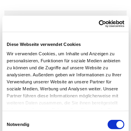
Sonntag, 28. Dezember 2025, 10:30
Uhr
Diese Webseite verwendet Cookies
Apostel-Petrus-Kirche, Wilhelmsruher
Wir verwenden Cookies, um Inhalte und Anzeigen zu
Damm 161, 13439 Berlin
personalisieren, Funktionen für soziale Medien anbieten
zu können und die Zugriffe auf unsere Website zu
Dagmar Grolman, Lobpreisband,
analysieren. Außerdem geben wir Informationen zu Ihrer
Verwendung unserer Website an unsere Partner für
KiGo-Team
soziale Medien, Werbung und Analysen weiter. Unsere
Partner führen diese Informationen möglicherweise mit
weiteren Daten zusammen, die Sie ihnen bereitgestellt
haben oder die sie im Rahmen Ihrer Nutzung der Dienste
gesammelt haben.
E
Notwendig
i