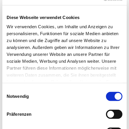
Diese Webseite verwendet Cookies
Wir verwenden Cookies, um Inhalte und Anzeigen zu
personalisieren, Funktionen für soziale Medien anbieten
zu können und die Zugriffe auf unsere Website zu
analysieren. Außerdem geben wir Informationen zu Ihrer
© Familienbildung Reinickendorf
Verwendung unserer Website an unsere Partner für
soziale Medien, Werbung und Analysen weiter. Unsere
Partner führen diese Informationen möglicherweise mit
Neues Jahresprogramm 2026 der
weiteren Daten zusammen, die Sie ihnen bereitgestellt
Familienbildung ist erschienen
haben oder die sie im Rahmen Ihrer Nutzung der Dienste
gesammelt haben.
Das neue Jahresprogramm 2026 der Evangelischen
E
Familienbildung Reinickendorf - einschließlich der
Notwendig
i
Angebote für Kindertagespflege und Kita-
n
Erzieher:innen ist erschienen. Für alle Kurse kann
w
Präferenzen
man sich ab sofort anmelden. Hier können Sie es
i
herunterladen:
l