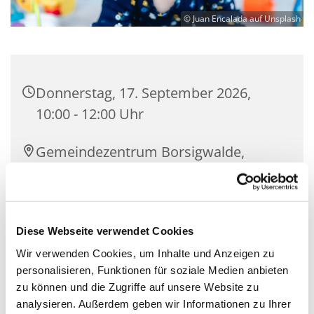
© Juan Encalada auf Unsplash
Donnerstag, 17. September 2026,
10:00 - 12:00 Uhr
Gemeindezentrum Borsigwalde,
Tietzstraße 34, 13509 Berlin
kostenfrei, Spenden erbeten
Diese Webseite verwendet Cookies
Wir verwenden Cookies, um Inhalte und Anzeigen zu
personalisieren, Funktionen für soziale Medien anbieten
Kinder von 0 - 3 Jahren heißen wir mit ihrer
zu können und die Zugriffe auf unsere Website zu
vertrauten Begleitperson herzlich willkommen! Es
analysieren. Außerdem geben wir Informationen zu Ihrer