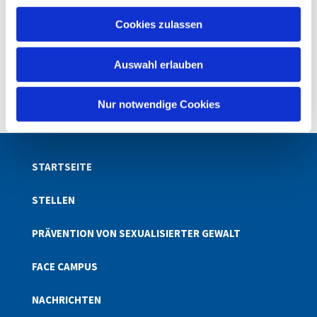
u
Cookies zulassen
s
w
Auswahl erlauben
a
h
l
Nur notwendige Cookies
STARTSEITE
STELLEN
PRÄVENTION VON SEXUALISIERTER GEWALT
FACE CAMPUS
NACHRICHTEN