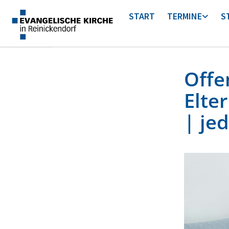
START
TERMINE
S
Offen
Elte
| je