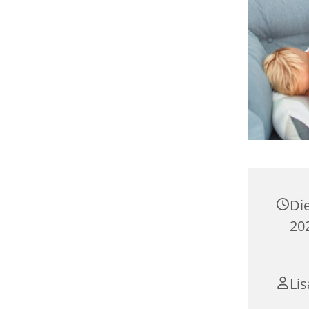
Di
202
Li