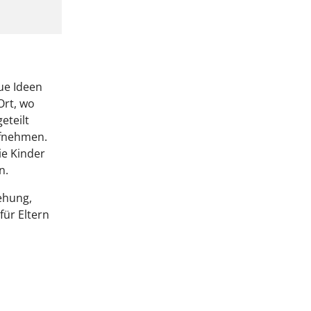
ue Ideen
Ort, wo
eteilt
ufnehmen.
ie Kinder
n.
iehung,
̈r Eltern