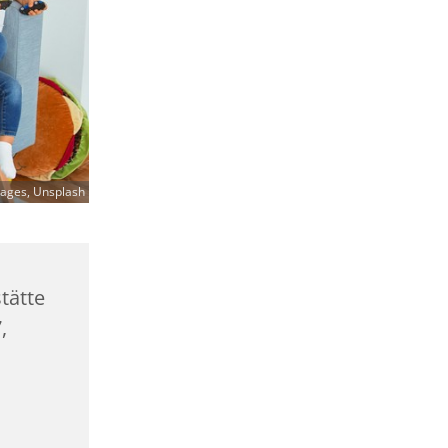
ages, Unsplash
tätte
,