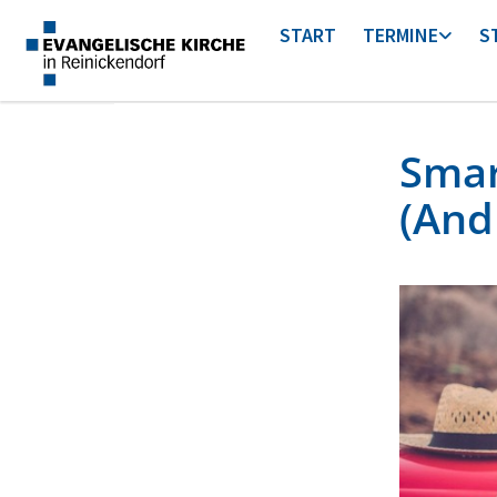
START
TERMINE
S
Smar
(And