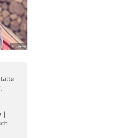
© Canva
tätte
,
e |
ich