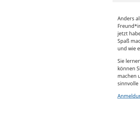
Anders al
Freund*i
jetzt hab
Spaß mac
und wie e
Sie lern
können Si
machen un
sinnvolle
Anmeldu