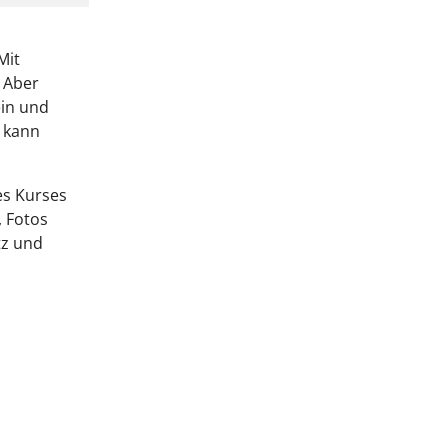
Mit
 Aber
ein und
 kann
es Kurses
, Fotos
tz und