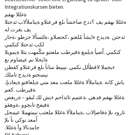
Integrationskursen bieten.
ةغللا ىهقم
ةغللا ىهقم يف ؟ددج صاخشأ ىلع فرعتلاو ةيناملألاب ثدحتلا
يف بغرت له
ثدحتن .ةديدج ءايشأ مّلعتو ،كحضلاو ،ةلئسألا حرطو ،ةحار
لكب ثدحتلا كنكمي
كنكمي .اًضيأ ةيلمع ةقيرطب ملعتنو مكّمهت يتلا ةيمويلا
ةايحلا نم عيضاوم نع
ءيجملا لافطألل نكمي .نيبيط سانأ ىلع فرعتلاو كقطن
نيسحتو ةديدج تاملك
،ياش كانه .ةيناملألا ةغللا ملعت معد متي ةيلعافتو ةيعادبإ
ةقيرطب .كعم
ةغللا ىهقم فدهي .ةعتمم تاثداحم ءيش لك لبقو – ةريغص
ةفيفخ تابجوو ،ةوهقو
تارود ىلإ ةفاضإلاب ،ةيناملألا ةغللا ملعتب نيمتهملا عيمجل
اًمعد نوكي نأ ىلإ
.جامدنالا وأ ةغللا
Dil Kahvesi