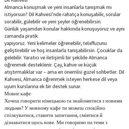
Almanca konuşmak ve yeni insanlarla tanışmak mı
istiyorsun? Dil Kahvesi’nde rahatça konuşabilir, sorular
sorabilir, gülebilir ve yeni şeyler öğrenebilirsin.
Günlük yaşamdan konular hakkında konuşuyoruz ve aynı
zamanda pratik
yapıyoruz. Yeni kelimeler öğrenebilir, telaffuzunu
geliştirebilir ve hoş insanlarla tanışabilirsin. Çocuklar da
gelebilir. Yaratıcı ve iletişimli bir şekilde Almanca
öğrenmek desteklenir. Çay, kahve ve küçük
atıştırmalıklar var – ama en önemlisi güzel sohbetler. Dil
Kahvesi, Almanca öğrenmek isteyen herkese dil veya
uyum kurslarına ek bir destek sunar.
Мовне кафе
Хочеш говорити німецькою та знайомитися з новими
людьми? У мовному кафе ти можеш спокійно
спілкуватися, ставити запитання, сміятися й
дізнаватися щось нове. Ми говоримо на теми з