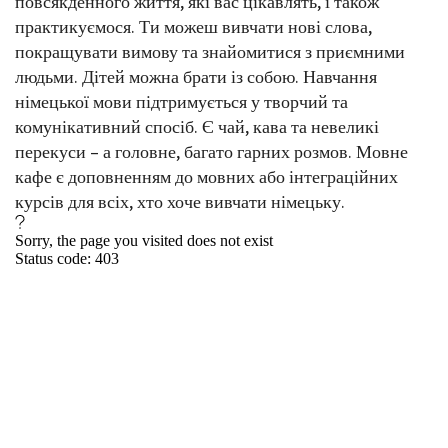
повсякденного життя, які вас цікавлять, і також
практикуємося. Ти можеш вивчати нові слова,
покращувати вимову та знайомитися з приємними
людьми. Дітей можна брати із собою. Навчання
німецької мови підтримується у творчий та
комунікативний спосіб. Є чай, кава та невеликі
перекуси – а головне, багато гарних розмов. Мовне
кафе є доповненням до мовних або інтеграційних
курсів для всіх, хто хоче вивчати німецьку.