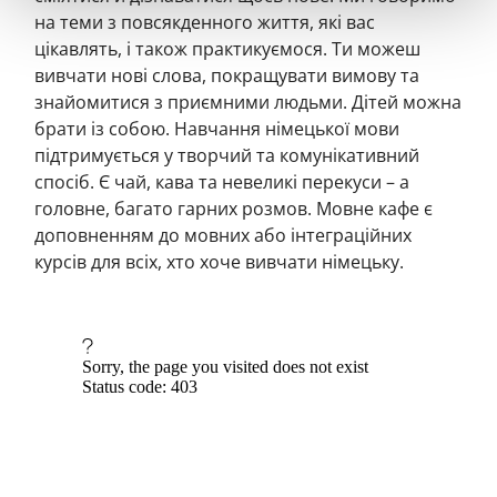
на теми з повсякденного життя, які вас
цікавлять, і також практикуємося. Ти можеш
вивчати нові слова, покращувати вимову та
знайомитися з приємними людьми. Дітей можна
брати із собою. Навчання німецької мови
підтримується у творчий та комунікативний
спосіб. Є чай, кава та невеликі перекуси – а
головне, багато гарних розмов. Мовне кафе є
доповненням до мовних або інтеграційних
курсів для всіх, хто хоче вивчати німецьку.