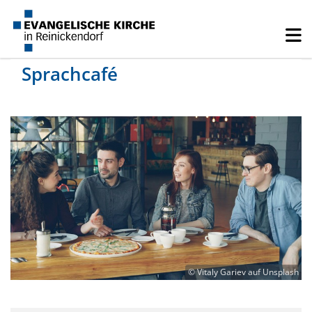
Sprachcafé
© Vitaly Gariev auf Unsplash