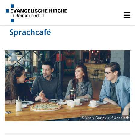
Sprachcafé
© Vitaly Gariev auf Unsplash