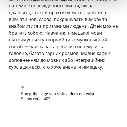
на теми з повсякденного життя, які вас
цікавлять, і також практикуємося. Ти можеш
вивчати нові слова, покращувати вимову та
знайомитися з приємними людьми. Дітей можна
брати із собою. Навчання німецької мови
підтримується у творчий та комунікативний
спосіб. Є чай, кава та невеликі перекуси – а
головне, багато гарних розмов. Мовне кафе є
доповненням до мовних або інтеграційних
курсів для всіх, хто хоче вивчати німецьку.