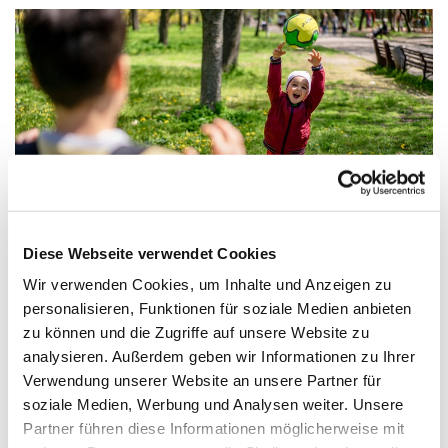
© pixabay.de
Diese Webseite verwendet Cookies
Wir verwenden Cookies, um Inhalte und Anzeigen zu
Waldspielgruppe für Kinder von 4–6 Jahren
personalisieren, Funktionen für soziale Medien anbieten
und ihre Bezugspersonen | 6 Termine
zu können und die Zugriffe auf unsere Website zu
Treffpunkt:
Eingang
analysieren. Außerdem geben wir Informationen zu Ihrer
Steinbergpark/Rosentreterpromenade
Verwendung unserer Website an unsere Partner für
Kursstart: auf Anfrage
soziale Medien, Werbung und Analysen weiter. Unsere
6 Termine = 1 Kurs
Partner führen diese Informationen möglicherweise mit